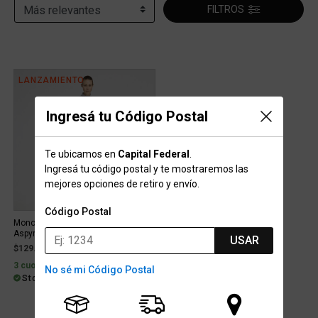
FILTROS
LANZAMIENTO
Ingresá tu Código Postal
Te ubicamos en
Capital Federal
.
Ingresá tu código postal y te mostraremos las
mejores opciones de retiro y envío.
Código Postal
Mono Running adidas ADI365
Aspyre Mujer
USAR
$129.999
3 cuotas sin interés de $43.333
No sé mi Código Postal
Stock para envío