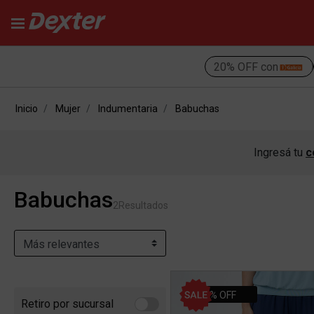
20% OFF con
Inicio
Mujer
Indumentaria
Babuchas
Ingresá tu
c
Babuchas
2
Resultados
40% OFF
Retiro por sucursal
Refine by Retiro por sucursal: Retiro por sucursal