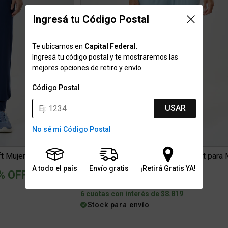
Ingresá tu Código Postal
Te ubicamos en
Capital Federal
.
Ingresá tu código postal y te mostraremos las
mejores opciones de retiro y envío.
Código Postal
USAR
No sé mi Código Postal
Babucha Loop Up Lounge Soft Mujer- Comfort blend- Tiro Medi...
A todo el país
Envío gratis
¡Retirá Gratis YA!
ced from
% OFF
$39.999
6 cuotas con interés de $8.819
Stock para envío