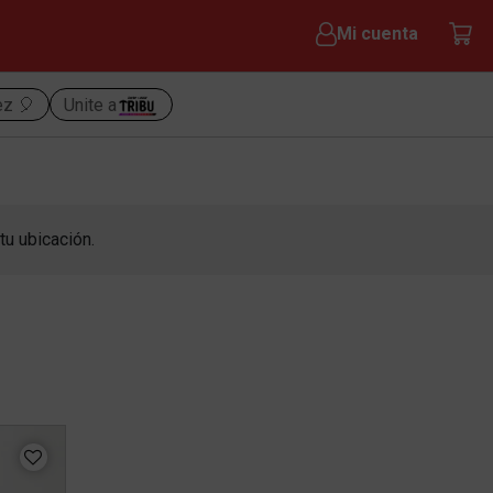
Mi cuenta
ez 🎈
Unite a
tu ubicación.