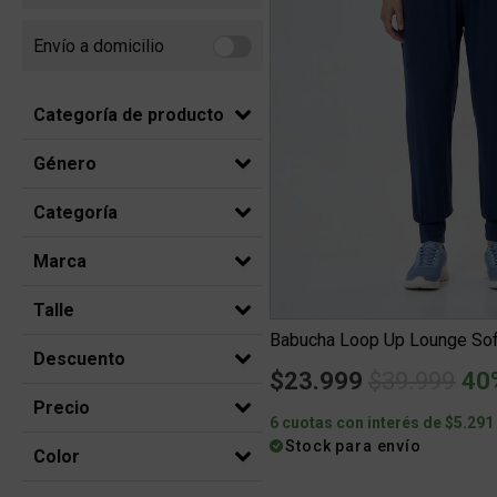
Envío a domicilio
Refine by Envío a domicilio: Envio a domicilio
Categoría de producto
Género
Categoría
Marca
Talle
Descuento
Price redu
to
$23.999
$39.999
40
Precio
6 cuotas con interés de $5.291
Stock para envío
Color