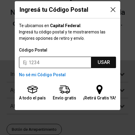
Ingresá tu Código Postal
No encontramos resultados para la
categoría "Yerbera" que buscaste.
Te ubicamos en
Capital Federal
.
Ingresá tu código postal y te mostraremos las
mejores opciones de retiro y envío.
Volver a la página de inicio
Código Postal
USAR
Institucional
No sé mi Código Postal
Ayuda
A todo el país
Envío gratis
¡Retirá Gratis YA!
Atención al Cliente
Botón de Arrepentimiento