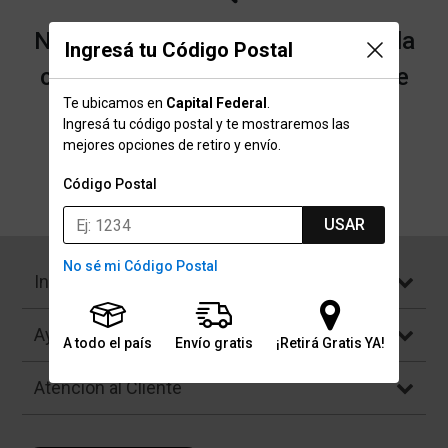
No encontramos resultados para la
Ingresá tu Código Postal
categoría "Vinchas y guantes" que
Te ubicamos en
Capital Federal
.
buscaste.
Ingresá tu código postal y te mostraremos las
mejores opciones de retiro y envío.
Código Postal
Volver a la página de inicio
USAR
No sé mi Código Postal
Institucional
Ayuda
A todo el país
Envío gratis
¡Retirá Gratis YA!
Atención al Cliente