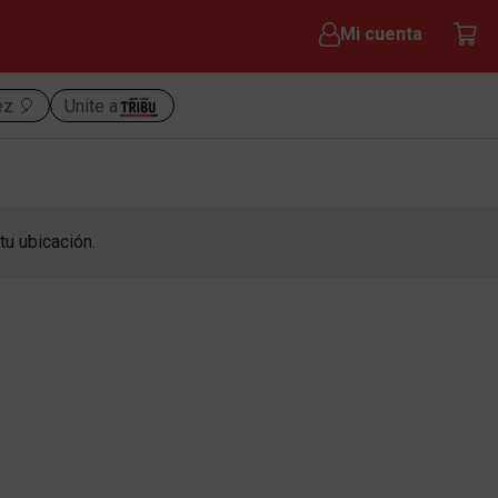
Mi cuenta
ez 🎈
Unite a
tu ubicación.