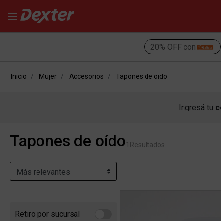
20% OFF con
Inicio
Mujer
Accesorios
Tapones de oído
Ingresá tu
c
Tapones de oído
1
Resultados
Retiro por sucursal
Refine by Retiro por sucursal: Retiro por sucursal