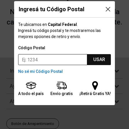
Ingresá tu Código Postal
No encontramos resultados para la
categoría "Tapabocas" que buscaste.
Te ubicamos en
Capital Federal
.
Ingresá tu código postal y te mostraremos las
mejores opciones de retiro y envío.
Volver a la página de inicio
Código Postal
USAR
Institucional
No sé mi Código Postal
Ayuda
A todo el país
Envío gratis
¡Retirá Gratis YA!
Atención al Cliente
Botón de Arrepentimiento