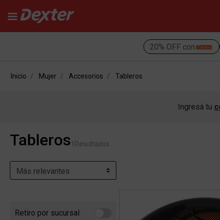
20% OFF con
Inicio
Mujer
Accesorios
Tableros
Ingresá tu
c
Tableros
1
Resultados
Retiro por sucursal
Refine by Retiro por sucursal: Retiro por sucursal