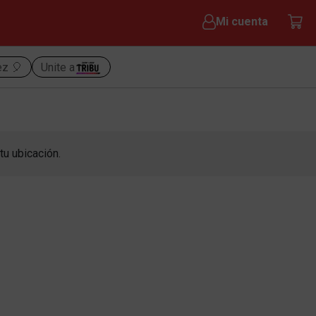
Mi cuenta
ez 🎈
Unite a
tu ubicación.