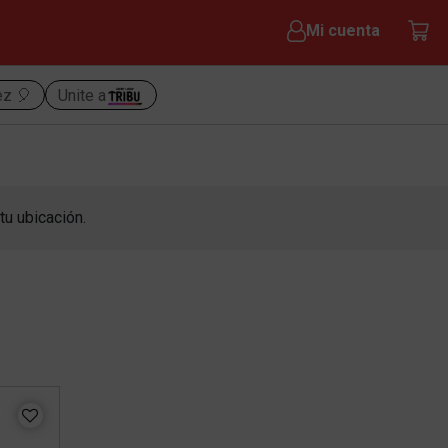
Mi cuenta
ez 🎈
Unite a
tu ubicación.