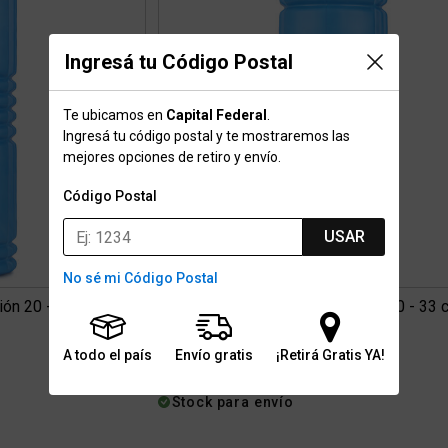
Ingresá tu Código Postal
Te ubicamos en
Capital Federal
.
Ingresá tu código postal y te mostraremos las
mejores opciones de retiro y envío.
Código Postal
USAR
No sé mi Código Postal
ión 20 - 45 cm.
Rodillo Dribbling Eva Elongación 20 - 33 
$20.999
A todo el país
Envío gratis
¡Retirá Gratis YA!
6 cuotas con interés de $4.630
Stock para envío