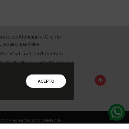
ntro de Atención al Cliente
Libro de quejas Online
WhatsApp | Lu a Vi 9 a 20 | Sa 9 a 17
0810-888-3398 | Lu a Vi 9 a 18 | Sa 9 a 17
Botón de Arrepentimiento
ACEPTO
otipo y las marcas son propiedad de
 de la administradora de la tienda virtual. Dexter,