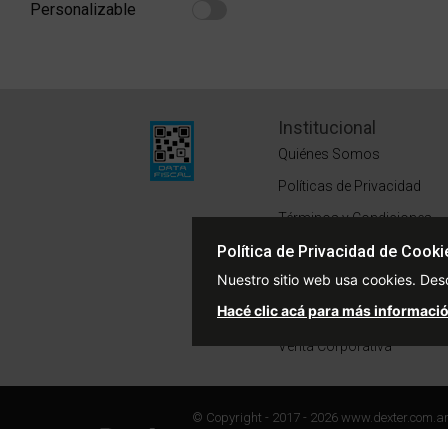
Personalizable
Refine by Personalizable: Personalizable
Institucional
Quiénes Somos
Políticas de Privacidad
Términos y Condiciones
Política de Privacidad de Cooki
Sustentabilidad
Nuestro sitio web usa cookies. Des
Defensa del Consumidor
Hacé clic acá para más informació
Trabajá con Nosotros
Venta Corporativa
© Copyright - 2017 - 2026 www.dexter.com.a
www.dexter.com.ar y/o de sus respectivos titul