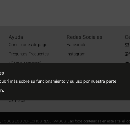
Ayuda
Redes Sociales
Ce
Condiciones de pago
Facebook
Preguntas Frecuentes
Instagram
¿Cómo comprar?
es
¿Cómo medir tu talle?
cubrí más sobre su funcionamiento y su uso por nuestra parte.
Sucursales
n.
Entregas
Cambios
r, TODOS LOS DERECHOS RESERVADOS. Las fotos contenidas en este site, el log
ares. Está prohibida la reproducción total o parcial, sin la expresa autorización