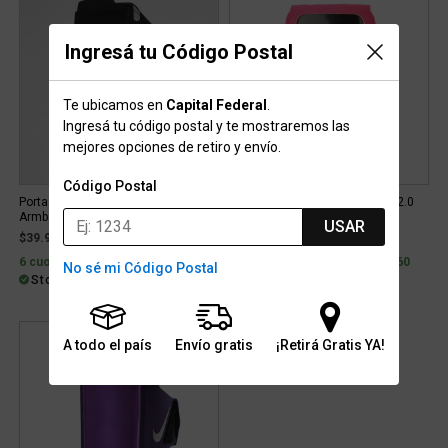
Ingresá tu Código Postal
Te ubicamos en
Capital Federal
.
Ingresá tu código postal y te mostraremos las
mejores opciones de retiro y envío.
Código Postal
Porta Celular Running Puma
Porta Celular Nike Lightweight 2.0
Armband
USAR
$39.999
$59.119
6 cuotas con interés de $8.819
2 cuotas sin interés de $29.560
No sé mi Código Postal
Stock para retiro/envío
Stock para retiro/envío
A todo el país
Envío gratis
¡Retirá Gratis YA!