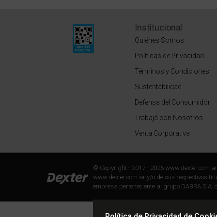
Institucional
Quiénes Somos
Políticas de Privacidad
Términos y Condiciones
Sustentabilidad
Defensa del Consumidor
Trabajá con Nosotros
Venta Corporativa
© Copyright - 2017 - 2026 www.dexter.com.a
www.dexter.com.ar y/o de sus respectivos titul
empresa perteneciente al grupo DABRA S.A. c
Política de Privacidad de Cooki