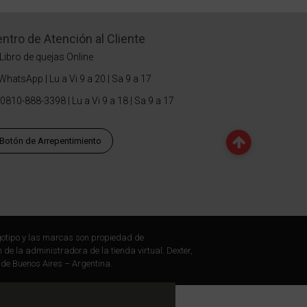
ntro de Atención al Cliente
Libro de quejas Online
WhatsApp | Lu a Vi 9 a 20 | Sa 9 a 17
0810-888-3398 | Lu a Vi 9 a 18 | Sa 9 a 17
Botón de Arrepentimiento
otipo y las marcas son propiedad de
 de la administradora de la tienda virtual. Dexter,
 de Buenos Aires – Argentina.