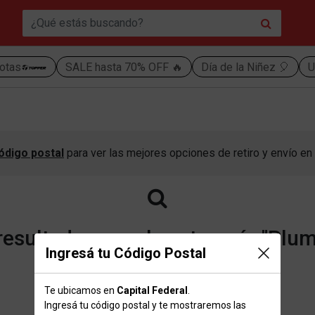
otas
SALE hasta 70% OFF 🔥
Día de la Niñez 🎈
U
ódigo postal
para ver las mejores opciones de retiro y envío en 
esultados para la categoría "Plum
Ingresá tu Código Postal
Te ubicamos en
Capital Federal
.
Volver a la página de inicio
Ingresá tu código postal y te mostraremos las