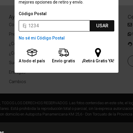
mejores opciones de retiro y envío.
Código Postal
Ayuda
Redes Sociales
Ce
Condiciones de pago
Facebook
USAR
Preguntas Frecuentes
Instagram
No sé mi Código Postal
¿Cómo comprar?
¿Cómo medir tu talle?
A todo el país
Envío gratis
¡Retirá Gratis YA!
Sucursales
Entregas
Cambios
r, TODOS LOS DERECHOS RESERVADOS. Las fotos contenidas en este site, el log
ares. Está prohibida la reproducción total o parcial, sin la expresa autorización
on domicilio en Autopista Panamericana KM 25,6 - Don Torcuato de la Provincia
es