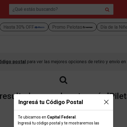
Hasta 30% OFF
Promo Pelotas
Día de la Niñ
ódigo postal
para ver las mejores opciones de retiro y envío en 
esultados para la categoría "Pilet
Ingresá tu Código Postal
Te ubicamos en
Capital Federal
.
Volver a la página de inicio
Ingresá tu código postal y te mostraremos las