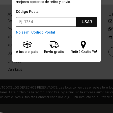
mejores opciones de retiro y envío.
Código Postal
Ayuda
Redes Sociales
Ce
Condiciones de pago
Facebook
USAR
Preguntas Frecuentes
Instagram
No sé mi Código Postal
¿Cómo comprar?
¿Cómo medir tu talle?
A todo el país
Envío gratis
¡Retirá Gratis YA!
Sucursales
Entregas
Cambios
r, TODOS LOS DERECHOS RESERVADOS. Las fotos contenidas en este site, el log
ares. Está prohibida la reproducción total o parcial, sin la expresa autorización
on domicilio en Autopista Panamericana KM 25,6 - Don Torcuato de la Provincia
es