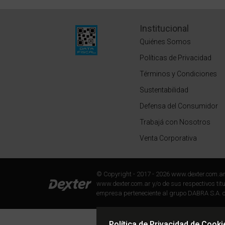
Institucional
Quiénes Somos
Políticas de Privacidad
Términos y Condiciones
Sustentabilidad
Defensa del Consumidor
Trabajá con Nosotros
Venta Corporativa
© Copyright - 2017 - 2026 www.dexter.com.a
www.dexter.com.ar y/o de sus respectivos titul
empresa perteneciente al grupo DABRA S.A. c
Política de Privacidad de Cooki