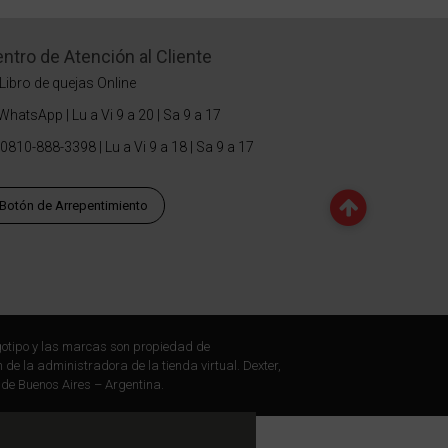
ntro de Atención al Cliente
Libro de quejas Online
WhatsApp | Lu a Vi 9 a 20 | Sa 9 a 17
0810-888-3398 | Lu a Vi 9 a 18 | Sa 9 a 17
Botón de Arrepentimiento
otipo y las marcas son propiedad de
 de la administradora de la tienda virtual. Dexter,
 de Buenos Aires – Argentina.