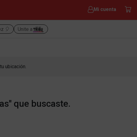
Mi cuenta
ez 🎈
Unite a
tu ubicación.
as" que buscaste.