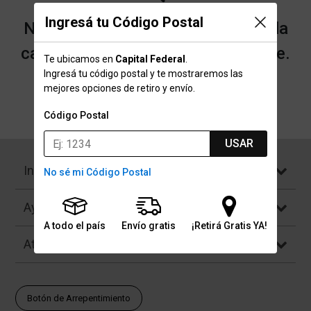
Ingresá tu Código Postal
No encontramos resultados para la
categoría "Parlantes" que buscaste.
Te ubicamos en
Capital Federal
.
Ingresá tu código postal y te mostraremos las
mejores opciones de retiro y envío.
Volver a la página de inicio
Código Postal
USAR
Institucional
No sé mi Código Postal
Ayuda
A todo el país
Envío gratis
¡Retirá Gratis YA!
Atención al Cliente
Botón de Arrepentimiento