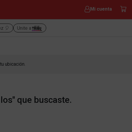
Mi cuenta
ez 🎈
Unite a
tu ubicación.
los" que buscaste.