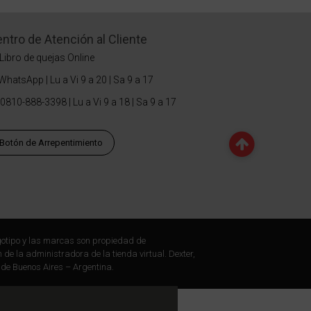
ntro de Atención al Cliente
Libro de quejas Online
WhatsApp | Lu a Vi 9 a 20 | Sa 9 a 17
0810-888-3398 | Lu a Vi 9 a 18 | Sa 9 a 17
Botón de Arrepentimiento
otipo y las marcas son propiedad de
 de la administradora de la tienda virtual. Dexter,
 de Buenos Aires – Argentina.