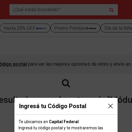
Hasta 30% OFF
Promo Pelotas
Día de la Niñ
ódigo postal
para ver las mejores opciones de retiro y envío en 
sultados para la categoría "Módu
Ingresá tu Código Postal
Te ubicamos en
Capital Federal
.
Volver a la página de inicio
Ingresá tu código postal y te mostraremos las