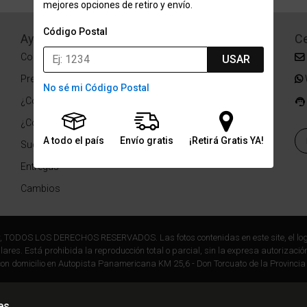
mejores opciones de retiro y envío.
Código Postal
Ayuda
Redes Sociales
Ce
Condiciones de pago
Facebook
USAR
Preguntas Frecuentes
Instagram
No sé mi Código Postal
¿Cómo comprar?
¿Cómo medir tu talle?
A todo el país
Envío gratis
¡Retirá Gratis YA!
Sucursales
Entregas
Cambios
r, TODOS LOS DERECHOS RESERVADOS. Las fotos contenidas en este site, el log
ares. Está prohibida la reproducción total o parcial, sin la expresa autorización
on domicilio en Autopista Panamericana KM 25,6 - Don Torcuato de la Provincia
es