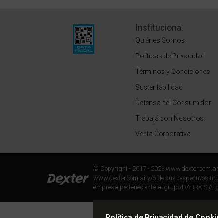
Institucional
Quiénes Somos
Políticas de Privacidad
Términos y Condiciones
Sustentabilidad
Defensa del Consumidor
Trabajá con Nosotros
Venta Corporativa
© Copyright - 2017 - 2026 www.dexter.com.a
www.dexter.com.ar y/o de sus respectivos titul
empresa perteneciente al grupo DABRA S.A. c
Política de Privacidad de Cooki