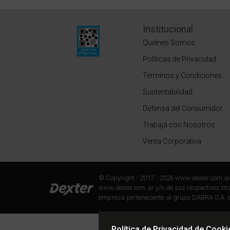
Institucional
Quiénes Somos
Políticas de Privacidad
Términos y Condiciones
Sustentabilidad
Defensa del Consumidor
Trabajá con Nosotros
Venta Corporativa
© Copyright - 2017 - 2026 www.dexter.com.a
www.dexter.com.ar y/o de sus respectivos titul
empresa perteneciente al grupo DABRA S.A. c
Política de Privacidad de Cooki