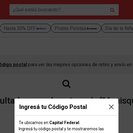
Hasta 30% OFF
Promo Pelotas
Día de la Niñ
ódigo postal
para ver las mejores opciones de retiro y envío en 
ltados para la categoría "Menisq
Ingresá tu Código Postal
Te ubicamos en
Capital Federal
.
Volver a la página de inicio
Ingresá tu código postal y te mostraremos las