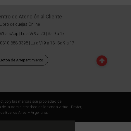
ntro de Atención al Cliente
Libro de quejas Online
WhatsApp | Lu a Vi 9 a 20 | Sa 9 a 17
0810-888-3398 | Lu a Vi 9 a 18 | Sa 9 a 17
Botón de Arrepentimiento
otipo y las marcas son propiedad de
 de la administradora de la tienda virtual. Dexter,
 de Buenos Aires – Argentina.