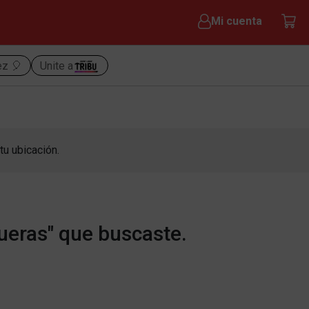
Mi cuenta
ez 🎈
Unite a
tu ubicación.
ueras" que buscaste.