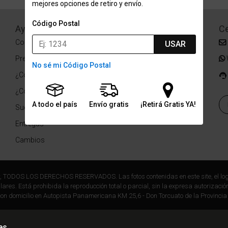
mejores opciones de retiro y envío.
Código Postal
Ayuda
Redes Sociales
Ce
Condiciones de pago
Facebook
USAR
Preguntas Frecuentes
Instagram
No sé mi Código Postal
¿Cómo comprar?
¿Cómo medir tu talle?
A todo el país
Envío gratis
¡Retirá Gratis YA!
Sucursales
Entregas
Cambios
r, TODOS LOS DERECHOS RESERVADOS. Las fotos contenidas en este site, el log
ares. Está prohibida la reproducción total o parcial, sin la expresa autorización
on domicilio en Autopista Panamericana KM 25,6 - Don Torcuato de la Provincia
es