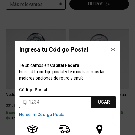
FILTROS
Ingresá tu Código Postal
Te ubicamos en
Capital Federal
.
Ingresá tu código postal y te mostraremos las
mejores opciones de retiro y envío.
Código Postal
Medidor de Presión Wolfi Control Air
Medidor de Presión Fútbol Nassau
Con Pico
USAR
$31.199
$32.269
6 cuotas con interés de $6.879
6 cuotas con interés de $7.115
No sé mi Código Postal
Stock para envío
Stock para envío