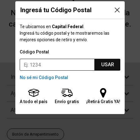
Ingresá tu Código Postal
No encontramos resultados para la
categoría "Máscaras" que buscaste.
Te ubicamos en
Capital Federal
.
Ingresá tu código postal y te mostraremos las
mejores opciones de retiro y envío.
Volver a la página de inicio
Código Postal
USAR
Institucional
No sé mi Código Postal
Ayuda
A todo el país
Envío gratis
¡Retirá Gratis YA!
Atención al Cliente
Botón de Arrepentimiento