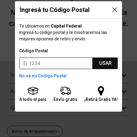
Ingresá tu Código Postal
No encontramos resultados para la
categoría "Manoplas" que buscaste.
Te ubicamos en
Capital Federal
.
Ingresá tu código postal y te mostraremos las
mejores opciones de retiro y envío.
Volver a la página de inicio
Código Postal
USAR
Institucional
No sé mi Código Postal
Ayuda
A todo el país
Envío gratis
¡Retirá Gratis YA!
Atención al Cliente
Botón de Arrepentimiento