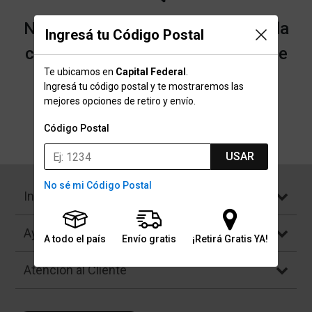
No encontramos resultados para la
Ingresá tu Código Postal
categoría "Manijas de Cambio" que
Te ubicamos en
Capital Federal
.
buscaste.
Ingresá tu código postal y te mostraremos las
mejores opciones de retiro y envío.
Código Postal
Volver a la página de inicio
USAR
No sé mi Código Postal
Institucional
Ayuda
A todo el país
Envío gratis
¡Retirá Gratis YA!
Atención al Cliente