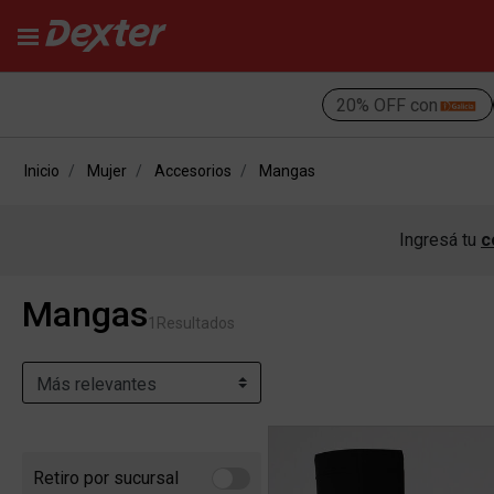
20% OFF con
Inicio
Mujer
Accesorios
Mangas
Ingresá tu
c
Mangas
1
Resultados
Retiro por sucursal
Refine by Retiro por sucursal: Retiro por sucursal