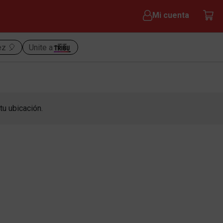
Mi cuenta
ez 🎈
Unite a
tu ubicación.