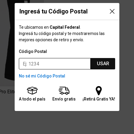
Ingresá tu Código Postal
Te ubicamos en
Capital Federal
.
Ingresá tu código postal y te mostraremos las
mejores opciones de retiro y envío.
Código Postal
USAR
No sé mi Código Postal
ro Elite Sleeves 2.0
A todo el país
Envío gratis
¡Retirá Gratis YA!
4