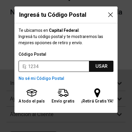
No encontramos resultados para la
Ingresá tu Código Postal
categoría "Mancuernas 1kg" que
Te ubicamos en
Capital Federal
.
buscaste.
Ingresá tu código postal y te mostraremos las
mejores opciones de retiro y envío.
Código Postal
Volver a la página de inicio
USAR
No sé mi Código Postal
Institucional
Ayuda
A todo el país
Envío gratis
¡Retirá Gratis YA!
Atención al Cliente