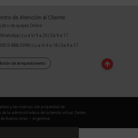
ntro de Atención al Cliente
Libro de quejas Online
WhatsApp | Lu a Vi 9 a 20 | Sa 9 a 17
0810-888-3398 | Lu a Vi 9 a 18 | Sa 9 a 17
Botón de Arrepentimiento
otipo y las marcas son propiedad de
 de la administradora de la tienda virtual. Dexter,
 de Buenos Aires – Argentina.