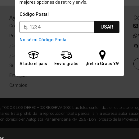
mejores opciones de retiro y envío.
Código Postal
Ayuda
Redes Sociales
Ce
Condiciones de pago
Facebook
USAR
Preguntas Frecuentes
Instagram
No sé mi Código Postal
¿Cómo comprar?
¿Cómo medir tu talle?
A todo el país
Envío gratis
¡Retirá Gratis YA!
Sucursales
Entregas
Cambios
r, TODOS LOS DERECHOS RESERVADOS. Las fotos contenidas en este site, el log
ares. Está prohibida la reproducción total o parcial, sin la expresa autorización
on domicilio en Autopista Panamericana KM 25,6 - Don Torcuato de la Provincia
es