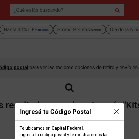
Hasta 30% OFF
Promo Pelotas
Día de la Niñ
ódigo postal
para ver las mejores opciones de retiro y envío en 
resultados para la categoría "Kit
Ingresá tu Código Postal
Te ubicamos en
Capital Federal
.
Volver a la página de inicio
Ingresá tu código postal y te mostraremos las