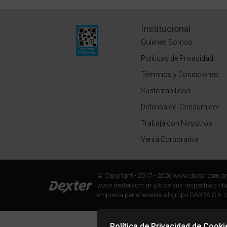
Institucional
Quiénes Somos
Políticas de Privacidad
Términos y Condiciones
Sustentabilidad
Defensa del Consumidor
Trabajá con Nosotros
Venta Corporativa
© Copyright - 2017 - 2026 www.dexter.com.a
www.dexter.com.ar y/o de sus respectivos titul
empresa perteneciente al grupo DABRA S.A. c
Política de Privacidad de Cooki