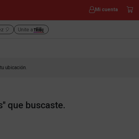
Mi cuenta
ez 🎈
Unite a
tu ubicación.
s" que buscaste.