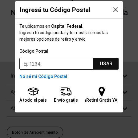
Ingresá tu Código Postal
No encontramos resultados para la
categoría "Hielos" que buscaste.
Te ubicamos en
Capital Federal
.
Ingresá tu código postal y te mostraremos las
mejores opciones de retiro y envío.
Volver a la página de inicio
Código Postal
USAR
Institucional
No sé mi Código Postal
Ayuda
A todo el país
Envío gratis
¡Retirá Gratis YA!
Atención al Cliente
Botón de Arrepentimiento