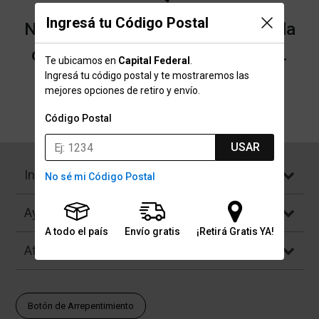
Ingresá tu Código Postal
No encontramos resultados para la
categoría "Grasas" que buscaste.
Te ubicamos en
Capital Federal
.
Ingresá tu código postal y te mostraremos las
mejores opciones de retiro y envío.
Volver a la página de inicio
Código Postal
USAR
Institucional
No sé mi Código Postal
Ayuda
A todo el país
Envío gratis
¡Retirá Gratis YA!
Atención al Cliente
Botón de Arrepentimiento