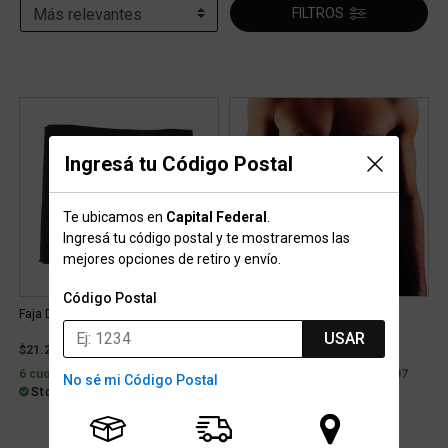
FILTROS
Ingresá tu Código Postal
Te ubicamos en
Capital Federal
.
Ingresá tu código postal y te mostraremos las
mejores opciones de retiro y envío.
Código Postal
Faja Dribbling Neoprene
Faja Lotto Team Neoprene
USAR
$21.299
$14.999
6 cuotas con interés de $4.696
6 cuotas con interés de $3.307
No sé mi Código Postal
Stock para retiro/envío
Stock para retiro/envío