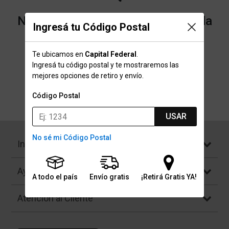
No encontramos resultados para la
Ingresá tu Código Postal
categoría "Conservadoras" que
Te ubicamos en
Capital Federal
.
buscaste.
Ingresá tu código postal y te mostraremos las
mejores opciones de retiro y envío.
Código Postal
Volver a la página de inicio
USAR
No sé mi Código Postal
Institucional
Ayuda
A todo el país
Envío gratis
¡Retirá Gratis YA!
Atención al Cliente