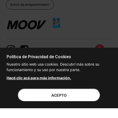
Botón de Arrepentimiento
Política de Privacidad de Cookies
Nuestro sitio web usa cookies. Descubrí más sobre su
funcionamiento y su uso por nuestra parte.
© Copyright - 2017 - 2026 www.dexter.com.ar, TODOS LOS
Hacé clic acá para más información.
DERECHOS RESERVADOS. Las fotos contenidas en este site, el
logotipo y las marcas son propiedad de www.dexter.com.ar y/o de
sus respectivos titulares. Está prohibida la reproducción total o
parcial, sin la expresa autorización de la administradora de la
ACEPTO
tienda virtual. Dexter, empresa perteneciente al grupo DABRA S.A.
con domicilio en Autopista Panamericana KM 25,6 - Don Torcuato de
la Provincia de Buenos Aires – Argentina.