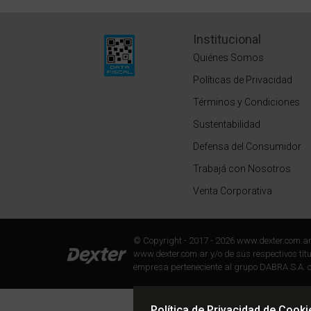
Institucional
Quiénes Somos
Políticas de Privacidad
Términos y Condiciones
Sustentabilidad
Defensa del Consumidor
Trabajá con Nosotros
Venta Corporativa
© Copyright - 2017 - 2026 www.dexter.com.a
www.dexter.com.ar y/o de sus respectivos titul
empresa perteneciente al grupo DABRA S.A. c
Política de Privacidad de Cooki