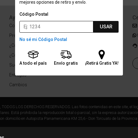
mejores opciones de retiro y envío.
Código Postal
Ayuda
Redes Sociales
Ce
Condiciones de pago
Facebook
USAR
Preguntas Frecuentes
Instagram
No sé mi Código Postal
¿Cómo comprar?
¿Cómo medir tu talle?
A todo el país
Envío gratis
¡Retirá Gratis YA!
Sucursales
Entregas
Cambios
r, TODOS LOS DERECHOS RESERVADOS. Las fotos contenidas en este site, el log
ares. Está prohibida la reproducción total o parcial, sin la expresa autorización
on domicilio en Autopista Panamericana KM 25,6 - Don Torcuato de la Provincia
es