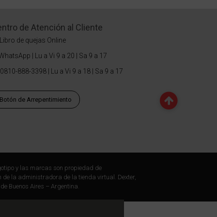
ntro de Atención al Cliente
Libro de quejas Online
WhatsApp | Lu a Vi 9 a 20 | Sa 9 a 17
0810-888-3398 | Lu a Vi 9 a 18 | Sa 9 a 17
Botón de Arrepentimiento
otipo y las marcas son propiedad de
 de la administradora de la tienda virtual. Dexter,
 de Buenos Aires – Argentina.