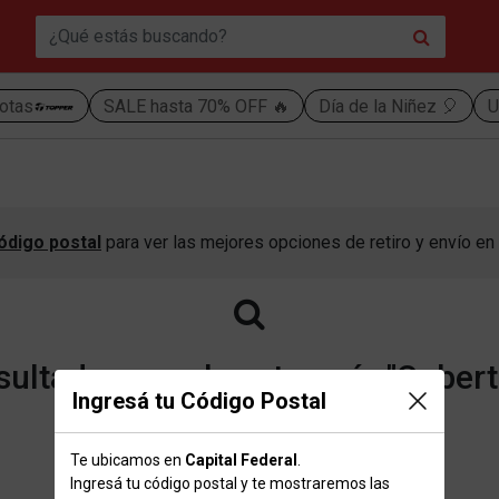
otas
SALE hasta 70% OFF 🔥
Día de la Niñez 🎈
U
ódigo postal
para ver las mejores opciones de retiro y envío en 
ultados para la categoría "Cobert
Ingresá tu Código Postal
Te ubicamos en
Capital Federal
.
Volver a la página de inicio
Ingresá tu código postal y te mostraremos las