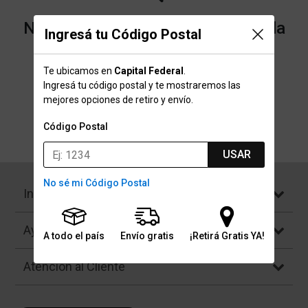
No encontramos resultados para la
Ingresá tu Código Postal
categoría "Caramañolas" que
Te ubicamos en
Capital Federal
.
buscaste.
Ingresá tu código postal y te mostraremos las
mejores opciones de retiro y envío.
Código Postal
Volver a la página de inicio
USAR
No sé mi Código Postal
Institucional
Ayuda
A todo el país
Envío gratis
¡Retirá Gratis YA!
Atención al Cliente