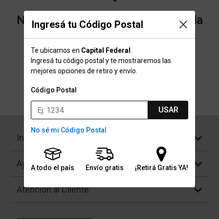
No encontramos resultados para la
Ingresá tu Código Postal
categoría "Cajas Pedaleras" que
Te ubicamos en
Capital Federal
.
buscaste.
Ingresá tu código postal y te mostraremos las
mejores opciones de retiro y envío.
Código Postal
Volver a la página de inicio
USAR
No sé mi Código Postal
Institucional
Ayuda
A todo el país
Envío gratis
¡Retirá Gratis YA!
Atención al Cliente