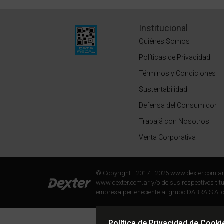
Institucional
Quiénes Somos
Políticas de Privacidad
Términos y Condiciones
Sustentabilidad
Defensa del Consumidor
Trabajá con Nosotros
Venta Corporativa
© Copyright - 2017 - 2026 www.dexter.com.a
www.dexter.com.ar y/o de sus respectivos titul
empresa perteneciente al grupo DABRA S.A. c
Política de Privacidad de Cooki