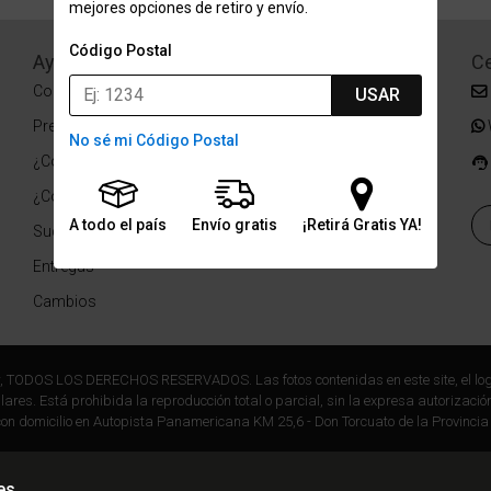
mejores opciones de retiro y envío.
Código Postal
Ayuda
Redes Sociales
Ce
Condiciones de pago
Facebook
USAR
Preguntas Frecuentes
Instagram
No sé mi Código Postal
¿Cómo comprar?
¿Cómo medir tu talle?
A todo el país
Envío gratis
¡Retirá Gratis YA!
Sucursales
Entregas
Cambios
r, TODOS LOS DERECHOS RESERVADOS. Las fotos contenidas en este site, el log
ares. Está prohibida la reproducción total o parcial, sin la expresa autorización
on domicilio en Autopista Panamericana KM 25,6 - Don Torcuato de la Provincia
es