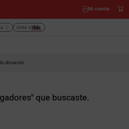
Mi cuenta
ez 🎈
Unite a
tu ubicación.
rgadores" que buscaste.