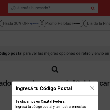
Hasta 30% OFF
Promo Pelotas
Día de la Niñ
ódigo postal
para ver las mejores opciones de retiro y envío en 
dos para la categoría "Cables ca
Ingresá tu Código Postal
Te ubicamos en
Capital Federal
.
Volver a la página de inicio
Ingresá tu código postal y te mostraremos las