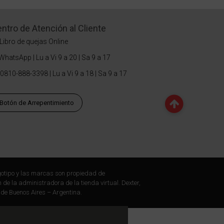
ntro de Atención al Cliente
Libro de quejas Online
WhatsApp | Lu a Vi 9 a 20 | Sa 9 a 17
0810-888-3398 | Lu a Vi 9 a 18 | Sa 9 a 17
Botón de Arrepentimiento
otipo y las marcas son propiedad de
 de la administradora de la tienda virtual. Dexter,
 de Buenos Aires – Argentina.