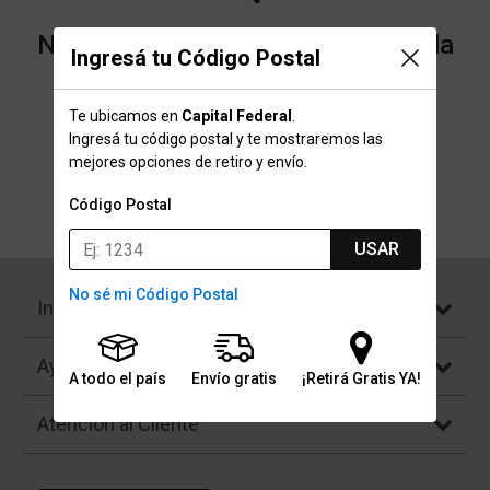
No encontramos resultados para la
Ingresá tu Código Postal
categoría "Bicicletas Fijas" que
Te ubicamos en
Capital Federal
.
buscaste.
Ingresá tu código postal y te mostraremos las
mejores opciones de retiro y envío.
Código Postal
Volver a la página de inicio
USAR
No sé mi Código Postal
Institucional
Ayuda
A todo el país
Envío gratis
¡Retirá Gratis YA!
Atención al Cliente