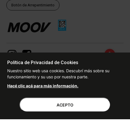
Botón de Arrepentimiento
Política de Privacidad de Cookies
Nuestro sitio web usa cookies. Descubrí más sobre su
funcionamiento y su uso por nuestra parte.
© Copyright - 2017 - 2026 www.dexter.com.ar, TODOS LOS
Hacé clic acá para más información.
DERECHOS RESERVADOS. Las fotos contenidas en este site, el
logotipo y las marcas son propiedad de www.dexter.com.ar y/o de
sus respectivos titulares. Está prohibida la reproducción total o
parcial, sin la expresa autorización de la administradora de la
ACEPTO
tienda virtual. Dexter, empresa perteneciente al grupo DABRA S.A.
con domicilio en Autopista Panamericana KM 25,6 - Don Torcuato de
la Provincia de Buenos Aires – Argentina.