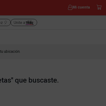
Mi cuenta
ez 🎈
Unite a
tu ubicación.
etas" que buscaste.