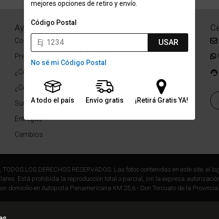
mejores opciones de retiro y envío.
Código Postal
Ayuda
Redes Sociales
Ce
Condiciones de pago
Facebook
USAR
Preguntas Frecuentes
Instagram
No sé mi Código Postal
¿Cómo comprar?
¿Cómo medir tu talle?
A todo el país
Envío gratis
¡Retirá Gratis YA!
Sucursales
Entregas
Cambios
r, TODOS LOS DERECHOS RESERVADOS. Las fotos contenidas en este site, el log
ares. Está prohibida la reproducción total o parcial, sin la expresa autorización
on domicilio en Autopista Panamericana KM 25,6 - Don Torcuato de la Provincia
es