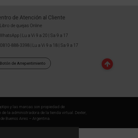
ntro de Atención al Cliente
Libro de quejas Online
WhatsApp | Lu a Vi 9 a 20 | Sa 9 a 17
0810-888-3398 | Lu a Vi 9 a 18 | Sa 9 a 17
Botón de Arrepentimiento
otipo y las marcas son propiedad de
 de la administradora de la tienda virtual. Dexter,
 de Buenos Aires – Argentina.