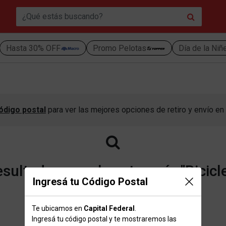
Hasta 30% OFF
Promo Pelotas
Día de la Niñ
ódigo postal
para ver las mejores opciones de retiro y envío en 
ultados para la categoría "Bicicl
Ingresá tu Código Postal
Te ubicamos en
Capital Federal
.
Volver a la página de inicio
Ingresá tu código postal y te mostraremos las