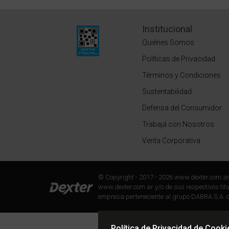
Institucional
Quiénes Somos
Políticas de Privacidad
Términos y Condiciones
Sustentabilidad
Defensa del Consumidor
Trabajá con Nosotros
Venta Corporativa
© Copyright - 2017 - 2026 www.dexter.com.a
www.dexter.com.ar y/o de sus respectivos titul
empresa perteneciente al grupo DABRA S.A. c
Política de Privacidad de Cooki