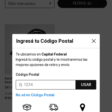
FILTROS
Ingresá tu Código Postal
Te ubicamos en
Capital Federal
.
Ingresá tu código postal y te mostraremos las
mejores opciones de retiro y envío.
Código Postal
Banda Elástica Entrenamiento Nike
Resistance
USAR
$87.599
2 cuotas sin interés de $43.800
No sé mi Código Postal
Stock para envío