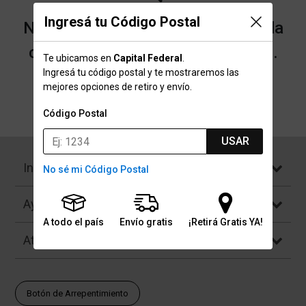
Ingresá tu Código Postal
No encontramos resultados para la
categoría "Bancos" que buscaste.
Te ubicamos en
Capital Federal
.
Ingresá tu código postal y te mostraremos las
mejores opciones de retiro y envío.
Volver a la página de inicio
Código Postal
USAR
Institucional
No sé mi Código Postal
Ayuda
A todo el país
Envío gratis
¡Retirá Gratis YA!
Atención al Cliente
Botón de Arrepentimiento