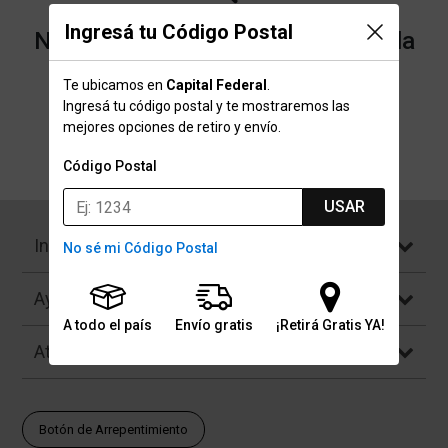
Ingresá tu Código Postal
No encontramos resultados para la
categoría "Arcos" que buscaste.
Te ubicamos en
Capital Federal
.
Ingresá tu código postal y te mostraremos las
mejores opciones de retiro y envío.
Volver a la página de inicio
Código Postal
USAR
Institucional
No sé mi Código Postal
Ayuda
A todo el país
Envío gratis
¡Retirá Gratis YA!
Atención al Cliente
Botón de Arrepentimiento