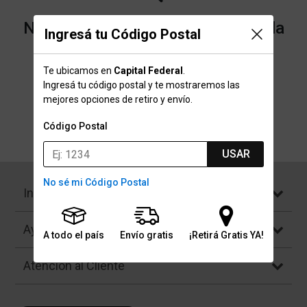
No encontramos resultados para la
Ingresá tu Código Postal
categoría "Almohadillas" que
Te ubicamos en
Capital Federal
.
buscaste.
Ingresá tu código postal y te mostraremos las
mejores opciones de retiro y envío.
Código Postal
Volver a la página de inicio
USAR
No sé mi Código Postal
Institucional
Ayuda
A todo el país
Envío gratis
¡Retirá Gratis YA!
Atención al Cliente