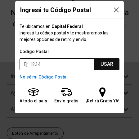
Ingresá tu Código Postal
No encontramos resultados para la
categoría "Aceites" que buscaste.
Te ubicamos en
Capital Federal
.
Ingresá tu código postal y te mostraremos las
mejores opciones de retiro y envío.
Volver a la página de inicio
Código Postal
USAR
Institucional
No sé mi Código Postal
Ayuda
A todo el país
Envío gratis
¡Retirá Gratis YA!
Atención al Cliente
Botón de Arrepentimiento