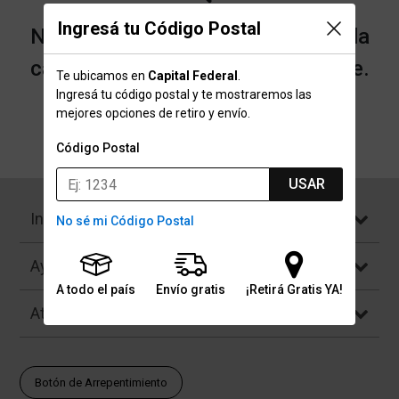
Ingresá tu Código Postal
No encontramos resultados para la
categoría "X-TRUST" que buscaste.
Te ubicamos en
Capital Federal
.
Ingresá tu código postal y te mostraremos las
mejores opciones de retiro y envío.
Volver a la página de inicio
Código Postal
USAR
Institucional
No sé mi Código Postal
Ayuda
A todo el país
Envío gratis
¡Retirá Gratis YA!
Atención al Cliente
Botón de Arrepentimiento