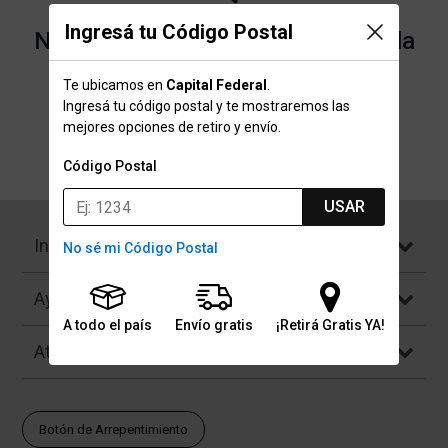
Ingresá tu Código Postal
No encontramos resultados para la
categoría "Velo" que buscaste.
Te ubicamos en
Capital Federal
.
Ingresá tu código postal y te mostraremos las
mejores opciones de retiro y envío.
Volver a la página de inicio
Código Postal
USAR
Institucional
No sé mi Código Postal
Ayuda
A todo el país
Envío gratis
¡Retirá Gratis YA!
Atención al Cliente
Botón de Arrepentimiento