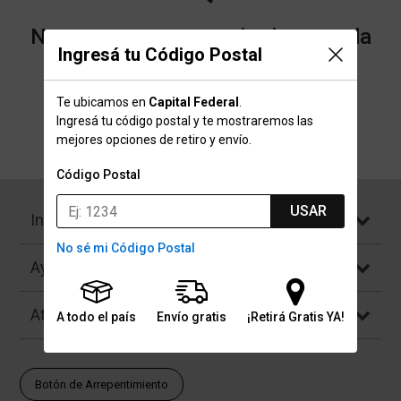
No encontramos resultados para la
Ingresá tu Código Postal
categoría "Sox" que buscaste.
Te ubicamos en
Capital Federal
.
Ingresá tu código postal y te mostraremos las
Volver a la página de inicio
mejores opciones de retiro y envío.
Código Postal
USAR
Institucional
No sé mi Código Postal
Ayuda
Atención al Cliente
A todo el país
Envío gratis
¡Retirá Gratis YA!
Botón de Arrepentimiento