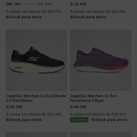
Price reduced from
to
$80.749
$94.999
15% OFF
$125.999
2 cuotas sin interés de $40.374
3 cuotas sin interés de $42.000
Stock para envío
Stock para envío
Zapatillas Skechers Go Run Elevate
Zapatillas Skechers Go Run
2.0 Fluid Motion
Persistence 2 Mujer
$125.999
$169.999
3 cuotas sin interés de $42.000
6 cuotas sin interés de $28.333
Stock para retiro
Stock para envío
Gratis