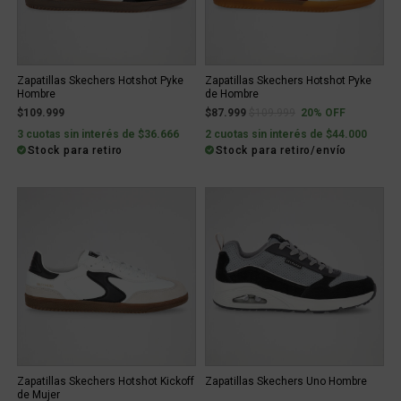
Zapatillas Skechers Hotshot Pyke
Zapatillas Skechers Hotshot Pyke
Hombre
de Hombre
Price reduced from
to
$109.999
$87.999
$109.999
20% OFF
3 cuotas sin interés de $36.666
2 cuotas sin interés de $44.000
Stock para retiro
Stock para retiro/envío
Zapatillas Skechers Hotshot Kickoff
Zapatillas Skechers Uno Hombre
de Mujer