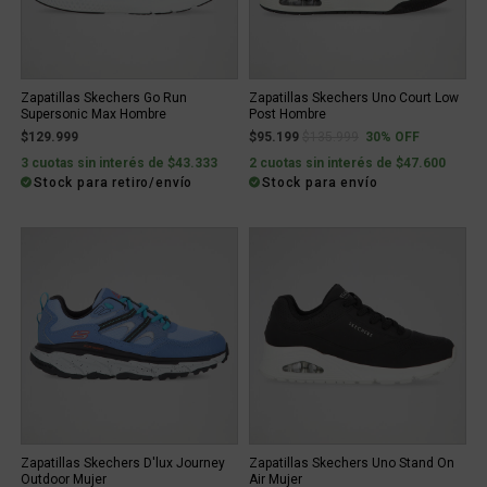
Zapatillas Skechers Go Run
Zapatillas Skechers Uno Court Low
Supersonic Max Hombre
Post Hombre
Price reduced from
to
$129.999
$95.199
$135.999
30% OFF
3 cuotas sin interés de $43.333
2 cuotas sin interés de $47.600
Stock para retiro/envío
Stock para envío
Zapatillas Skechers D'lux Journey
Zapatillas Skechers Uno Stand On
Outdoor Mujer
Air Mujer