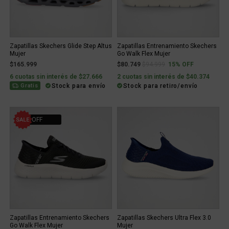
Zapatillas Skechers Glide Step Altus
Zapatillas Entrenamiento Skechers
Mujer
Go Walk Flex Mujer
Price reduced from
to
$165.999
$80.749
$94.999
15% OFF
6 cuotas sin interés de $27.666
2 cuotas sin interés de $40.374
Stock para envío
Stock para retiro/envío
Gratis
15% OFF
Zapatillas Entrenamiento Skechers
Zapatillas Skechers Ultra Flex 3.0
Go Walk Flex Mujer
Mujer