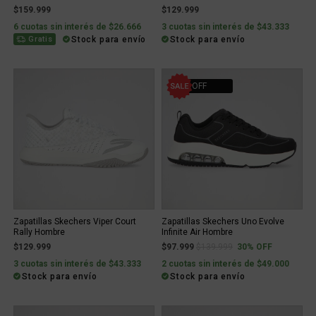
$159.999
$129.999
6 cuotas sin interés de $26.666
3 cuotas sin interés de $43.333
Stock para envío
Stock para envío
Gratis
30% OFF
Zapatillas Skechers Viper Court
Zapatillas Skechers Uno Evolve
Rally Hombre
Infinite Air Hombre
Price reduced from
to
$129.999
$97.999
$139.999
30% OFF
3 cuotas sin interés de $43.333
2 cuotas sin interés de $49.000
Stock para envío
Stock para envío