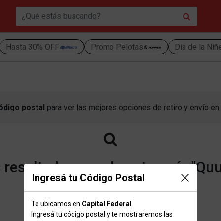
Hasta 30% OFF
Promo Pelotas
Día de la Niñ
ódigo postal
para ver las mejores opciones de retiro y envío en 
resultados para la categoría "Quu
Ingresá tu Código Postal
Te ubicamos en
Capital Federal
.
Volver a la página de inicio
Ingresá tu código postal y te mostraremos las