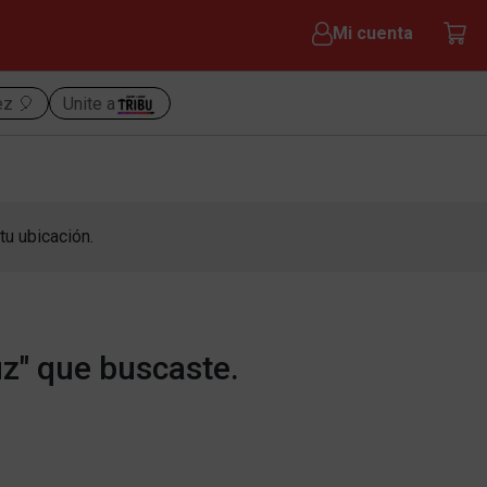
Mi cuenta
ez 🎈
Unite a
tu ubicación.
z" que buscaste.