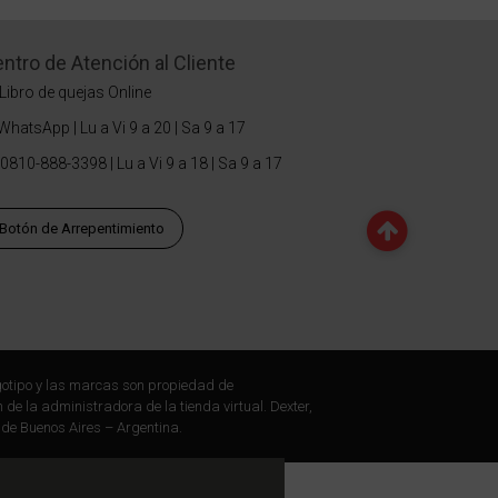
ntro de Atención al Cliente
Libro de quejas Online
WhatsApp | Lu a Vi 9 a 20 | Sa 9 a 17
0810-888-3398 | Lu a Vi 9 a 18 | Sa 9 a 17
Botón de Arrepentimiento
otipo y las marcas son propiedad de
 de la administradora de la tienda virtual. Dexter,
 de Buenos Aires – Argentina.