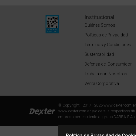
Institucional
Quiénes Somos
Políticas de Privacidad
Términos y Condiciones
Sustentabilidad
Defensa del Consumidor
Trabajá con Nosotros
Venta Corporativa
© Copyright - 2017 - 2026 www.dexter.com.a
www.dexter.com.ar y/o de sus respectivos titul
empresa perteneciente al grupo DABRA S.A. c
Política de Privacidad de Cooki