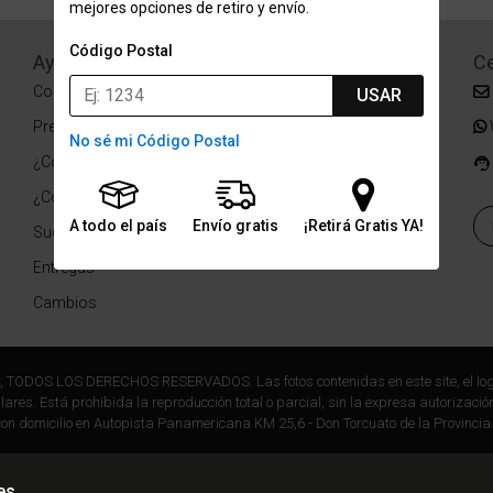
mejores opciones de retiro y envío.
Código Postal
Ayuda
Redes Sociales
Ce
Condiciones de pago
Facebook
USAR
Preguntas Frecuentes
Instagram
No sé mi Código Postal
¿Cómo comprar?
¿Cómo medir tu talle?
A todo el país
Envío gratis
¡Retirá Gratis YA!
Sucursales
Entregas
Cambios
r, TODOS LOS DERECHOS RESERVADOS. Las fotos contenidas en este site, el log
ares. Está prohibida la reproducción total o parcial, sin la expresa autorización
on domicilio en Autopista Panamericana KM 25,6 - Don Torcuato de la Provincia
es