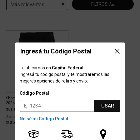
FILTROS
Ingresá tu Código Postal
Te ubicamos en
Capital Federal
.
Ingresá tu código postal y te mostraremos las
mejores opciones de retiro y envío.
Código Postal
Short Puma Independiente Ftblicons
2024 Hombre
USAR
$61.999
2 cuotas sin interés de $31.000
No sé mi Código Postal
Stock para envío