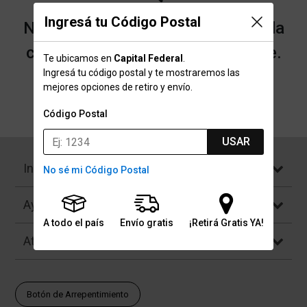
Ingresá tu Código Postal
No encontramos resultados para la
categoría "caiblock" que buscaste.
Te ubicamos en
Capital Federal
.
Ingresá tu código postal y te mostraremos las
mejores opciones de retiro y envío.
Volver a la página de inicio
Código Postal
USAR
Institucional
No sé mi Código Postal
Ayuda
A todo el país
Envío gratis
¡Retirá Gratis YA!
Atención al Cliente
Botón de Arrepentimiento