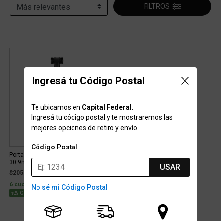
FILTROS
Ingresá tu Código Postal
Te ubicamos en
Capital Federal
.
Ingresá tu código postal y te mostraremos las
mejores opciones de retiro y envío.
Código Postal
Porta Silla Bicicleta Pro Koryak
30.9mm 20mm
USAR
$205.999
6 cuotas sin interés de $34.333
No sé mi Código Postal
Stock para envío
Gratis