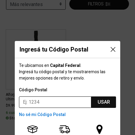
FILTROS
Ingresá tu Código Postal
Te ubicamos en
Capital Federal
.
Ingresá tu código postal y te mostraremos las
mejores opciones de retiro y envío.
Código Postal
Alforja Ortlieb Mobile Guide For
Ultimate
USAR
$9.999
6 cuotas con interés de $2.205
No sé mi Código Postal
Stock para envío