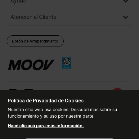
Ayuda
Atención al Cliente
Botón de Arrepentimiento
Política de Privacidad de Cookies
Nuestro sitio web usa cookies. Descubrí más sobre su
funcionamiento y su uso por nuestra parte.
© Copyright - 2017 - 2026 www.dexter.com.ar, TODOS LOS
Hacé clic acá para más información.
DERECHOS RESERVADOS. Las fotos contenidas en este site, el
logotipo y las marcas son propiedad de www.dexter.com.ar y/o de