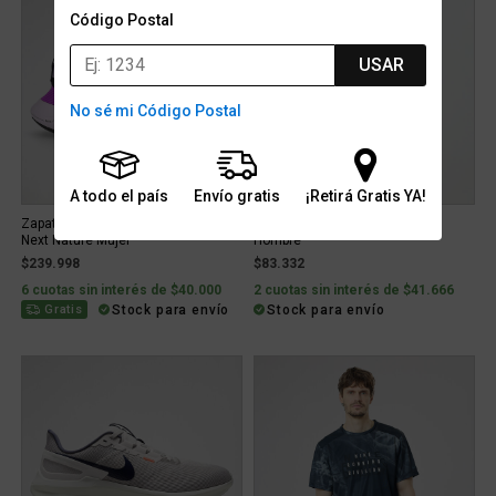
Código Postal
USAR
No sé mi Código Postal
A todo el país
Envío gratis
¡Retirá Gratis YA!
Zapatillas Running Nike Free RN FK
Remera Running Nike Dri-FIT
Next Nature Mujer
Hombre
$239.998
$83.332
6 cuotas sin interés de $40.000
2 cuotas sin interés de $41.666
Stock para envío
Stock para envío
Gratis