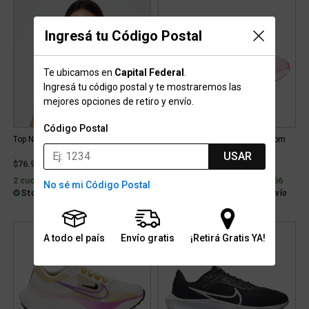
Ingresá tu Código Postal
Te ubicamos en
Capital Federal
.
Ingresá tu código postal y te mostraremos las
mejores opciones de retiro y envío.
Código Postal
Top Nike Indy V-Neck
Zapatillas Running Nike Air Zoom
Structure 25 Mujer
USAR
$76.922
$249.999
2 cuotas sin interés de $38.461
6 cuotas sin interés de $41.666
No sé mi Código Postal
Stock para envío
Stock para envío
Gratis
A todo el país
Envío gratis
¡Retirá Gratis YA!