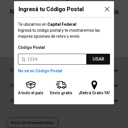
Ingresá tu Código Postal
No encontramos resultados para la
categoría "emea" que buscaste.
Te ubicamos en
Capital Federal
.
Ingresá tu código postal y te mostraremos las
mejores opciones de retiro y envío.
Volver a la página de inicio
Código Postal
USAR
Institucional
No sé mi Código Postal
Ayuda
A todo el país
Envío gratis
¡Retirá Gratis YA!
Atención al Cliente
Botón de Arrepentimiento