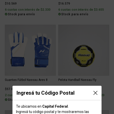
$10.569
$16.579
6 cuotas con interés de $2.330
6 cuotas con interés de $3.655
Stock para envío
Stock para envío
Guantes Fútbol Nassau Ares 8
Pelota Handball Nassau Fly
$57.849
$83.439
Ingresá tu Código Postal
2 cuotas sin interés de $28.924
2 cuotas sin interés de $41.720
Stock para envío
Stock para envío
Te ubicamos en
Capital Federal
.
Ingresá tu código postal y te mostraremos las