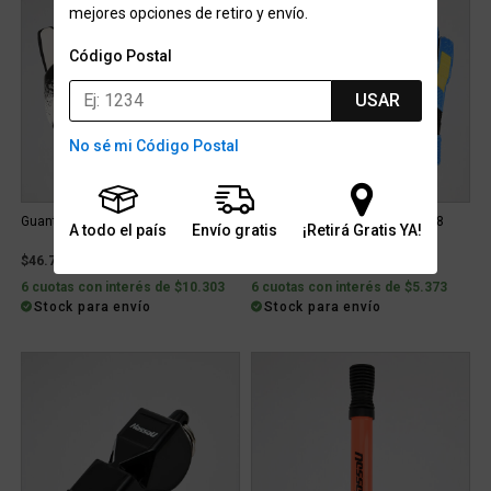
mejores opciones de retiro y envío.
Código Postal
USAR
No sé mi Código Postal
Guantes Fútbol Nassau Protect 8
Guantes Fútbol Nassau Spider 8
A todo el país
Envío gratis
¡Retirá Gratis YA!
Látex
$46.729
$24.369
6 cuotas con interés de $10.303
6 cuotas con interés de $5.373
Stock para envío
Stock para envío