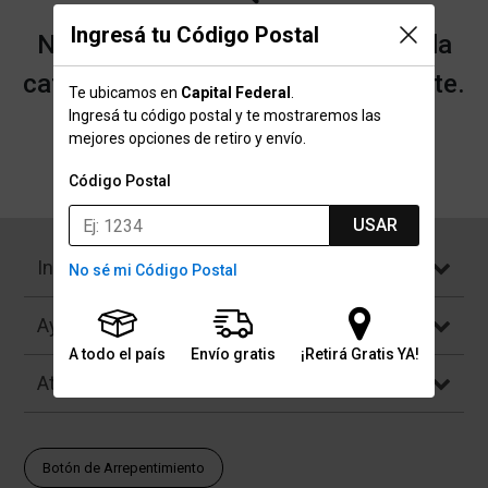
Ingresá tu Código Postal
No encontramos resultados para la
categoría "Mutz Sport" que buscaste.
Te ubicamos en
Capital Federal
.
Ingresá tu código postal y te mostraremos las
mejores opciones de retiro y envío.
Volver a la página de inicio
Código Postal
USAR
Institucional
No sé mi Código Postal
Ayuda
A todo el país
Envío gratis
¡Retirá Gratis YA!
Atención al Cliente
Botón de Arrepentimiento